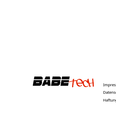
Botto
Impre
Datens
Haftun