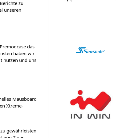
Berichte zu
ei unseren
n Premodcase das
onsten haben wir
egt nutzen und uns
hnelles Mausboard
den Xtreme-
 zu gewährleisten.
l von Tiger-