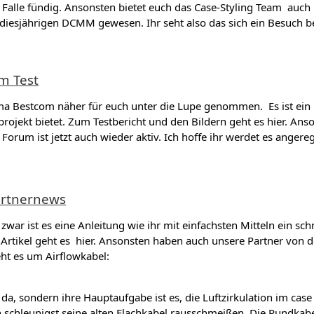
m Falle fündig. Ansonsten bietet euch das Case-Styling Team auch 
 diesjährigen DCMM gewesen. Ihr seht also das sich ein Besuch b
m Test
ma Bestcom näher für euch unter die Lupe genommen. Es ist ei
ojekt bietet. Zum Testbericht und den Bildern geht es hier. Ans
 Forum ist jetzt auch wieder aktiv. Ich hoffe ihr werdet es anger
artnernews
war ist es eine Anleitung wie ihr mit einfachsten Mitteln ein sc
m Artikel geht es hier. Ansonsten haben auch unsere Partner von 
ht es um Airflowkabel:
da, sondern ihre Hauptaufgabe ist es, die Luftzirkulation im case
chleunigst seine alten Flachkabel rausschmeißen. Die Rundkabe