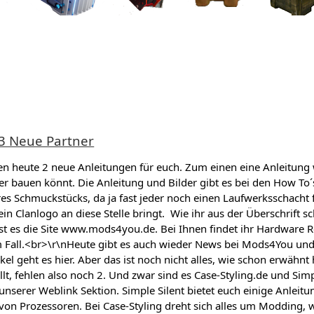
 3 Neue Partner
ben heute 2 neue Anleitungen für euch. Zum einen eine Anleitung 
r bauen könnt. Die Anleitung und Bilder gibt es bei den How To´s 
es Schmuckstücks, da ja fast jeder noch einen Laufwerksschacht f
ein Clanlogo an diese Stelle bringt. Wie ihr aus der Überschrift
st es die Site www.mods4you.de. Bei Ihnen findet ihr Hardware 
 Fall.<br>\r\nHeute gibt es auch wieder News bei Mods4You und
ikel geht es hier. Aber das ist noch nicht alles, wie schon erwähn
t, fehlen also noch 2. Und zwar sind es Case-Styling.de und Simp
n unserer Weblink Sektion. Simple Silent bietet euch einige Anlei
on Prozessoren. Bei Case-Styling dreht sich alles um Modding, 