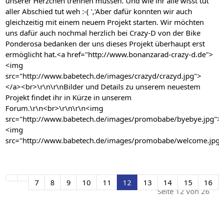
unserer Herzchen trennen müssen. Und wie ihr alle wisst tut
aller Abschied tut weh :-( ','Aber dafür konnten wir auch
gleichzeitig mit einem neuem Projekt starten. Wir möchten
uns dafür auch nochmal herzlich bei Crazy-D von der Bike
Ponderosa bedanken der uns dieses Projekt überhaupt erst
ermöglicht hat.<a href="http://www.bonanzarad-crazy-d.de">
<img
src="http://www.babetech.de/images/crazyd/crazyd.jpg">
</a><br>\r\n\r\nBilder und Details zu unserem neuestem
Projekt findet ihr in Kürze in unserem
Forum.\r\n<br>\r\n\r\n<img
src="http://www.babetech.de/images/promobabe/byebye.jpg"
<img
src="http://www.babetech.de/images/promobabe/welcome.jp
7
8
9
10
11
12
13
14
15
16
Seite 12 von 26